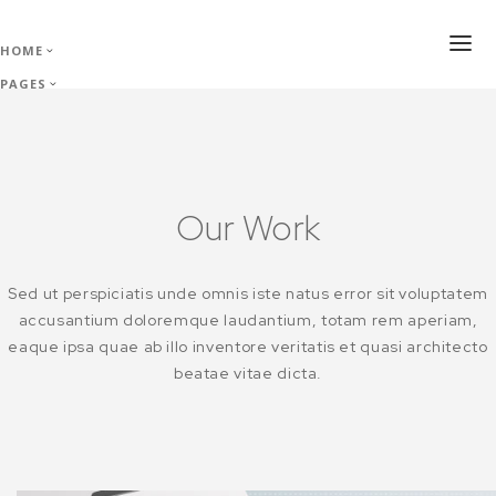
HOME
PAGES
Skip to main content
PROJECTS
BLOG
CONTACT
Our Work
Sed ut perspiciatis unde omnis iste natus error sit voluptatem
accusantium doloremque laudantium, totam rem aperiam,
eaque ipsa quae ab illo inventore veritatis et quasi architecto
beatae vitae dicta.