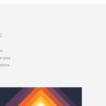
k
em
e ipsa
dicta.