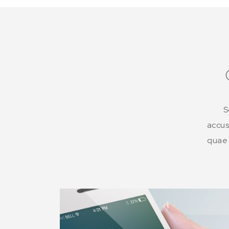
S
accus
quae 