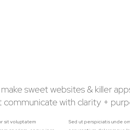
I make sweet websites & killer app
t communicate with clarity + pur
or sit voluptatem
Sed ut perspiciatis unde om