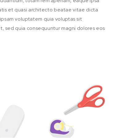
udantium, totam rem aperiam, eaque ipsa
atis et quasi architecto beatae vitae dicta
ipsam voluptatem quia voluptas sit
git, sed quia consequuntur magni dolores eos