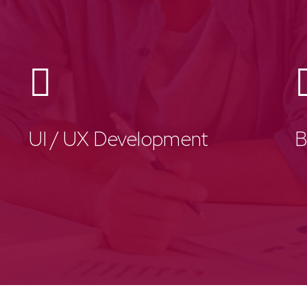
UI / UX Development
B