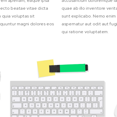
rem aperiam, eaque ipsa
accusantium doloremque la
itecto beatae vitae dicta
quae ab illo inventore verit
quia voluptas sit
sunt explicabo. Nemo enim 
sequuntur magni dolores eos
aspernatur aut odit aut fu
qui ratione voluptatem.