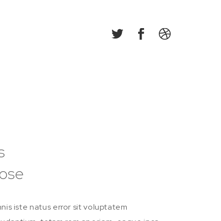
s
pose
nis iste natus error sit voluptatem